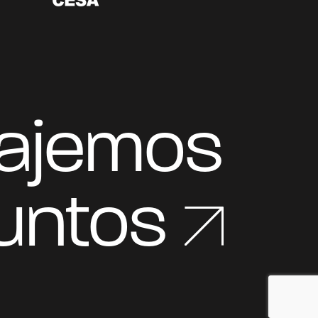
bajemos
untos