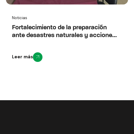
Noticias
Fortalecimiento de la preparación
ante desastres naturales y acciones
anticipatorias en comunidad
vulnerables altamente expuestas a la
Leer más
erupción del volcán Cotopaxi
(Anticípate Cotopaxi)