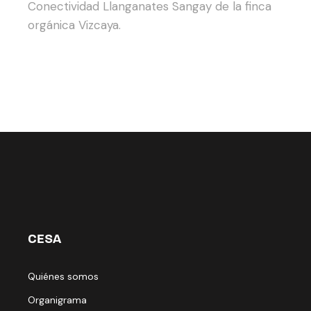
Conectividad Llanganates Sangay de la finca
orgánica Vizcaya.
CESA
Quiénes somos
Organigrama