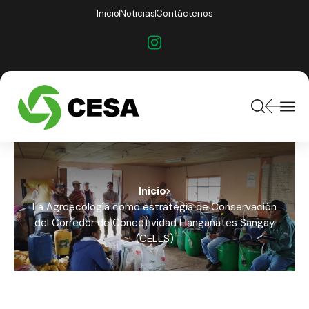
Inicio
Noticias
Contáctenos
Inicio
La Agroecología como estrategia de Conservación
del Corredor de Conectividad Llanganates Sangay
(CELLS)