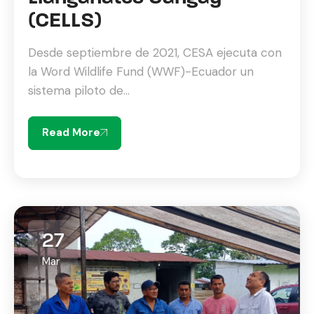
(CELLS)
Desde septiembre de 2021, CESA ejecuta con
la Word Wildlife Fund (WWF)-Ecuador un
sistema piloto de...
Read More
27
Mar