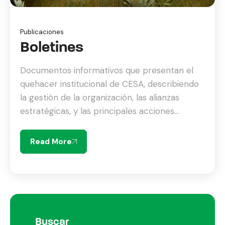
Publicaciones
Boletines
Documentos informativos que presentan el
quehacer institucional de CESA, describiendo
la gestión de la organización, las alianzas
estratégicas, y las principales acciones
ejecutadas por cada área de trabajo
conforme el desarrollo de proyectos y
Read More
consultorías en su zona de trabajo. Accede a
nuestros boletines en el siguiente enlace:
Boletín 1 Boletín 2 Boletín 3 Boletín […]
Buscar