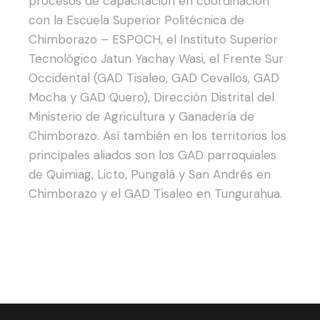
procesos de capacitación en coordinación
con la Escuela Superior Politécnica de
Chimborazo – ESPOCH, el Instituto Superior
Tecnológico Jatun Yachay Wasi, el Frente Sur
Occidental (GAD Tisaleo, GAD Cevallos, GAD
Mocha y GAD Quero), Dirección Distrital del
Ministerio de Agricultura y Ganadería de
Chimborazo. Así también en los territorios los
principales aliados son los GAD parroquiales
de Quimiag, Licto, Pungalá y San Andrés en
Chimborazo y el GAD Tisaleo en Tungurahua.