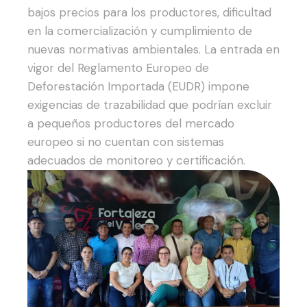
bajos precios para los productores, dificultad
en la comercialización y cumplimiento de
nuevas normativas ambientales. La entrada en
vigor del Reglamento Europeo de
Deforestación Importada (EUDR) impone
exigencias de trazabilidad que podrían excluir
a pequeños productores del mercado
europeo si no cuentan con sistemas
adecuados de monitoreo y certificación.