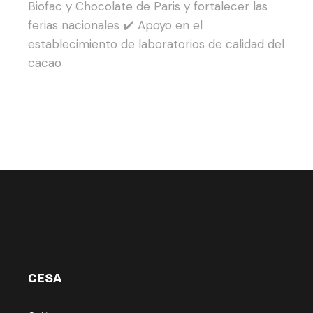
Biofac y Chocolate de Paris y fortalecer las
ferias nacionales
✔️ Apoyo en el
establecimiento de laboratorios de calidad del
cacao
CESA