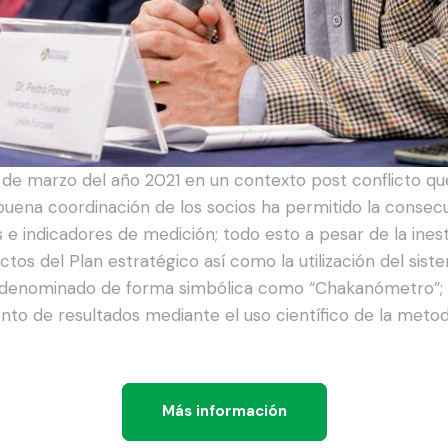
s de marzo del año 2021 en un contexto post conflicto qu
ena coordinación de los socios ha permitido la consecuc
 indicadores de medición; todo esto a pesar de la inestab
ctos del Plan estratégico así como la utilización del sis
denominado de forma simbólica como “Chakanómetro”; t
to de resultados mediante el uso científico de la metod
Más información