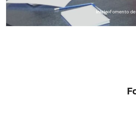
Inicio
Fomento de u
F