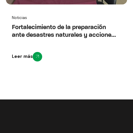
Noticias
Fortalecimiento de la preparación
ante desastres naturales y acciones
anticipatorias en comunidad
vulnerables altamente expuestas a la
Leer más
erupción del volcán Cotopaxi
(Anticípate Cotopaxi)