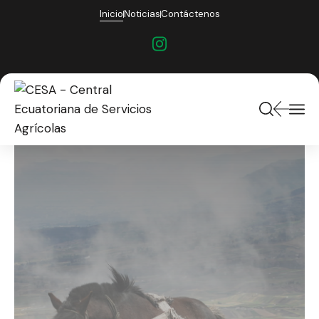
Inicio
Noticias
Contáctenos
ompaña los
 de
ón y
lización
nos