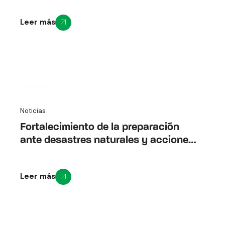
Leer más
2
Noticias
Dic
Fortalecimiento de la preparación
ante desastres naturales y acciones
anticipatorias en comunidad
vulnerables altamente expuestas a la
Leer más
erupción del volcán Cotopaxi
(Anticípate Cotopaxi)