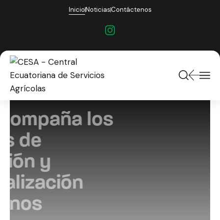
Inicio
Noticias
Contáctenos
CESA acompaña los
sistemas de
producción y
comercialización
campesinos